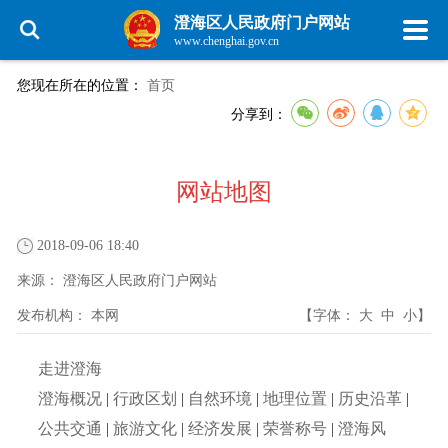
澄海区人民政府门户网站
www.chenghai.gov.cn
您现在所在的位置：
首页
分享到：
网站地图
2018-09-06 18:40
来源：
澄海区人民政府门户网站
发布机构：
本网
【字体：
大
中
小
】
走进澄海
澄海概况
|
行政区划
|
自然环境
|
地理位置
|
历史沿革
|
公共交通
|
旅游文化
|
经济发展
|
荣誉称号
|
澄海风