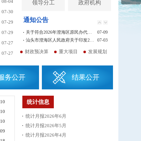
08-04
领导分工
政府机构
07-30
通知公告
07-29
07-29
关于符合2026年澄海区原民办代课教师生活困难补助发放条件人员名单的公示
07-09
汕头市澄海区人民政府关于印发2026年度重大行政决策事项目录的通知
07-03
07-27
关于征求《汕头市澄海区工业园区专项规划（2024—2035年）（公示稿）》意见的公告
06-30
财政预决算
重大项目
发展规划
07-27
关于汕头市澄海区药业商会负责人人选的公 示
06-29
关于调整南溪东里镇段和北溪（义丰溪）石头坑－古围河段河道管理范围的公告
06-23
关于汕头市澄海区电子商务产业协会负责人人选公示
06-17
服务公开
结果公开
关于发布《中国历史文化名村汕头市澄海区隆都镇前美村保护规划（2021－2035年）》《中国历史文化名村汕头市澄海区莲下镇程洋冈村保护规划（2021－2035年）》的公告
06-10
汕头市澄海区人民政府关于划定新建粤东城际铁路（澄海段）线路安全保护区的公告
06-09
汕头市澄海区人民政府关于下达2026年国民经济和社会发展计划的通知
06-03
统计信息
-10
关于征求《关于划定新建粤东城际铁路 （澄海段）线路安全保护区的公告 （征求意见稿）》的公告
05-22
汕头市澄海区人民政府关于调整由镇（街道）实施的区级行政职权（政务服务类）的公告
04-16
-10
统计月报2026年6月
汕头市澄海区区、镇、村三级河长名单
04-14
-10
统计月报2026年5月
汕头市澄海区人民政府关于严禁非法养殖牛蛙的通告
04-03
-09
汕头市澄海区人民政府关于将部分区级政府部门行政处罚权调整由镇（街道）行使的公告
03-31
统计月报2026年4月
-18