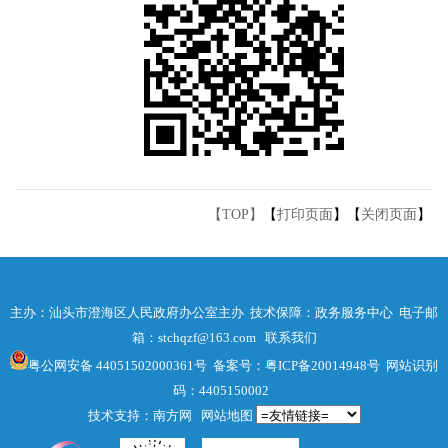
【TOP】
【
打印页面
】【
关闭页面
】
主办：汕头市澄海区人民政府办公室主办 技术保障：政务服务中心 电子邮
箱：stchqzf@163.com
联系我们
粤公网安备 44051502000361号
备案号：粤ICP备20014948号
网站识别
码：4405150002
技术支持：南方网
网站地图