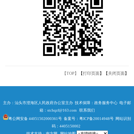
【TOP】
【
打印页面
】【
关闭页面
】
主办：汕头市澄海区人民政府办公室主办 技术保障：政务服务中心 电子邮
箱：stchqzf@163.com
联系我们
粤公网安备 44051502000361号
备案号：粤ICP备20014948号
网站识别
码：4405150002
技术支持：南方网
网站地图