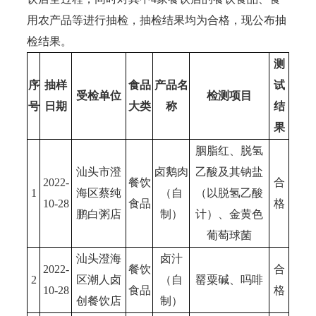
用农产品等进行抽检，抽检结果均为合格，现公布抽
检结果。
测
序
抽样
食品
产品名
试
受检单位
检测项目
号
日期
大类
称
结
果
胭脂红、脱氢
汕头市澄
卤鹅肉
乙酸及其钠盐
2022-
餐饮
合
1
海区蔡纯
（自
（以脱氢乙酸
10-28
食品
格
鹏白粥店
制）
计）、金黄色
葡萄球菌
汕头澄海
卤汁
2022-
餐饮
合
2
区潮人卤
（自
罂粟碱、吗啡
10-28
食品
格
创餐饮店
制）