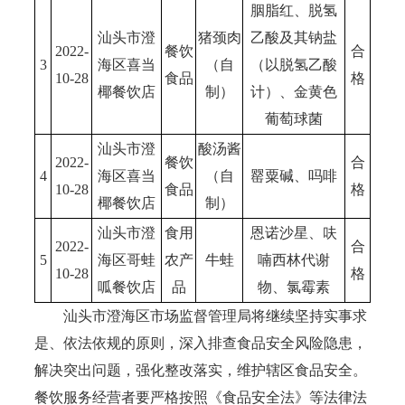
胭脂红、脱氢
汕头市澄
猪颈肉
乙酸及其钠盐
2022-
餐饮
合
3
海区喜当
（自
（以脱氢乙酸
10-28
食品
格
椰餐饮店
制）
计）、金黄色
葡萄球菌
汕头市澄
酸汤酱
2022-
餐饮
合
4
海区喜当
（自
罂粟碱、吗啡
10-28
食品
格
椰餐饮店
制）
汕头市澄
食用
恩诺沙星、呋
2022-
合
5
海区哥蛙
农产
牛蛙
喃西林代谢
10-28
格
呱餐饮店
品
物、氯霉素
汕头市澄海区市场监督管理局将继续坚持实事求
是、依法依规的原则，深入排查食品安全风险隐患，
解决突出问题，强化整改落实，维护辖区食品安全。
餐饮服务经营者要严格按照《食品安全法》等法律法