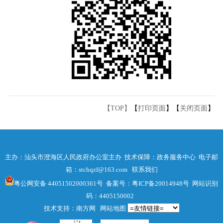
【TOP】
【
打印页面
】【
关闭页面
】
主办：汕头市澄海区人民政府办公室主办 技术保障：政务服务中心 电子邮
箱：stchqzf@163.com
联系我们
粤公网安备 44051502000361号
备案号：粤ICP备20014948号
网站识别
码：4405150002
技术支持：南方网
网站地图