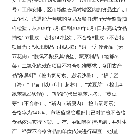
安全监督抽检计划实施方案》（澄市监办字[2020]10
号）工作安排，区市场监管局对辖区内的食品生产加
工企业、流通经营领域的食品及餐具进行安全监督抽
样检验，从2020年5月8日到2020年6月1日共完成食品
抽检155批次，合格147批次，不合格8批次（不合格
项目为：“水果制品（相思梅）”铅、“方便食品（素
五花肉）”脱氢乙酸及其钠盐、蔬菜制品（地都冬
菜）二氧化硫残留项目不符合标准要求，食用农产
品“象鼻蚌”（检出氯霉素、恩诺沙星）、“梭子蟹
（海）”（镉（以Cd计）超标）、“黄豆芽”（检出4-
氯苯氧乙酸钠）、”鸭蛋”(检出氟苯尼考)、“黄豆
芽”（不合格）、“猪肉（猪瘦肉）”检出氯霉素），
合格率为94.8％。市场监督管理部门已对抽检不合格
食品依法实行下架、封存、召回等防控措施，并对生
产、经营不合格食品的单位依法进行调查、处理。