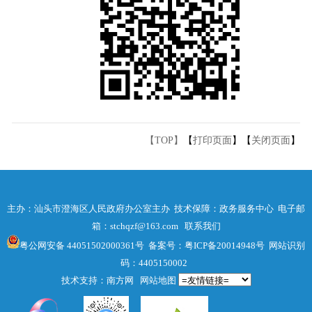
【TOP】
【
打印页面
】【
关闭页面
】
主办：汕头市澄海区人民政府办公室主办 技术保障：政务服务中心 电子邮
箱：stchqzf@163.com
联系我们
粤公网安备 44051502000361号
备案号：粤ICP备20014948号
网站识别
码：4405150002
技术支持：南方网
网站地图