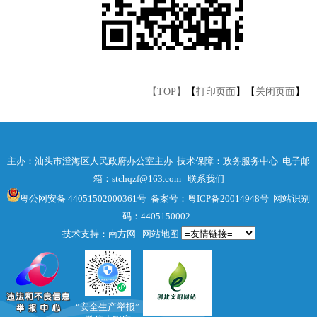
【TOP】
【
打印页面
】【
关闭页面
】
主办：汕头市澄海区人民政府办公室主办 技术保障：政务服务中心 电子邮
箱：stchqzf@163.com
联系我们
粤公网安备 44051502000361号
备案号：粤ICP备20014948号
网站识别
码：4405150002
技术支持：南方网
网站地图
“安全生产举报”