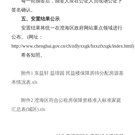
每一轮抽签后，抽签人应在公证人员现场公证下
签名确认。
五、安置结果公示
安置结果将统一在澄海区政府网站重点领域进行
公布。 (网址：
http://www.chenghai.gov.cn/ch/zdlyxxgk/bzxzfxxgk/index.html)
希各知照。
附件1 东益轩 益璟园 民益楼保障房待分配房源基
本情况表.xls
附件2 澄海区符合公租房保障资格准入标准家庭
汇总表(城区).xls