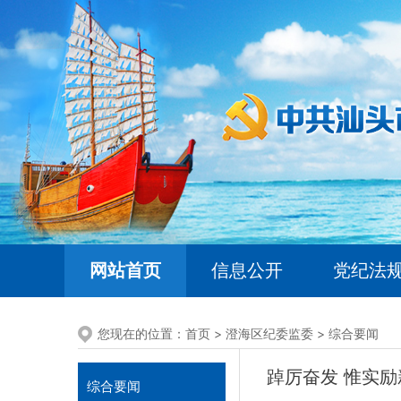
网站首页
信息公开
党纪法
您现在的位置：
首页
>
澄海区纪委监委
>
综合要闻
踔厉奋发 惟实
综合要闻