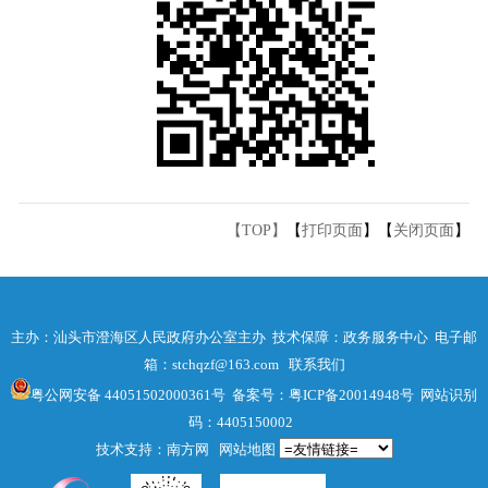
【TOP】
【
打印页面
】【
关闭页面
】
主办：汕头市澄海区人民政府办公室主办 技术保障：政务服务中心 电子邮
箱：stchqzf@163.com
联系我们
粤公网安备 44051502000361号
备案号：粤ICP备20014948号
网站识别
码：4405150002
技术支持：南方网
网站地图