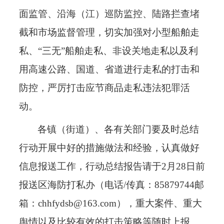
面监管、沿海（江）巡防监控、陆路拦查堵
截和市场监督管理，切实加强对小型船舶走
私、“三无”船舶走私、非设关地走私以及利
用高速公路、国道、省道进行走私的打击和
防控，严厉打击应节商品走私违法犯罪活
动。
各镇（街道）、各有关部门要及时总结
行动开展中好的措施做法和经验，认真做好
信息报送工作，行动总结报告请于
2
月
28
日前
报送区海防打私办（电话
/
传真：
85879744
邮
箱：
chhfydsb@163.com
），重大案件、重大
舆情以及比较有效的打击策略等随时上报。