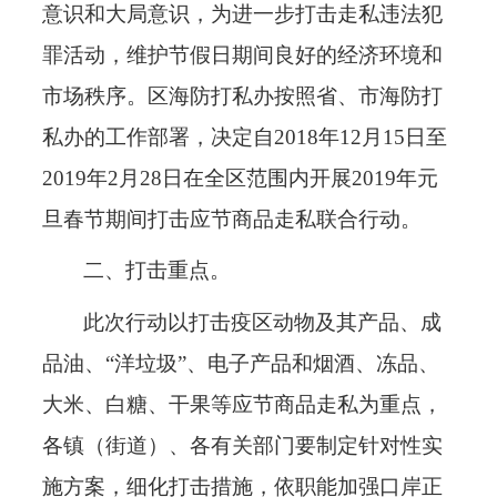
意识和大局意识，为进一步打击走私违法犯
罪活动，维护节假日期间良好的经济环境和
市场秩序。区海防打私办按照省、市海防打
私办的工作部署，决定自
2018
年
12
月
15
日至
2019
年
2
月
28
日在全区范围内开展
2019
年元
旦春节期间打击应节商品走私联合行动。
二、打击重点。
此次行动以打击疫区动物及其产品、成
品油、
“洋垃圾”、电子产品和烟酒、冻品、
大米、白糖、干果等应节商品走私为重点，
各镇（街道）、各有关部门要制定针对性实
施方案，细化打击措施，依职能加强口岸正