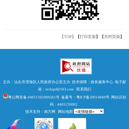
【TOP】
【
打印页面
】【
关闭页面
】
主办：汕头市澄海区人民政府办公室主办 技术保障：政务服务中心 电子邮
箱：stchqzf@163.com
联系我们
粤公网安备 44051502000361号
备案号：粤ICP备20014948号
网站识别
码：4405150002
技术支持：南方网
网站地图