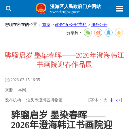
澄海区人民政府门户网站
www.chenghai.gov.cn
您现在所在的位置：
首页
>
政务“五公开”专栏
>
服务公开
分享到：
骅骝启岁 墨染春晖——2026年澄海韩江
书画院迎春作品展
2026-02-15 16:35
来源：
本网
发布机构：
汕头市澄海区博物馆
【字体：
大
中
小
】
骅骝启岁 墨染春晖——
2026
年澄海韩江书画院迎