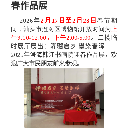
春作品展
2026
年
2
月
17
日至
2
月
23
日
春节期
间，汕头市澄海区博物馆开放时间为
上
午
9:00-12:00
，下午
2:00-5:00
。二楼临
时展厅展出：骅骝启岁 墨染春晖——
2026
年澄海韩江书画院迎春作品展，欢
迎广大市民朋友前来参观。