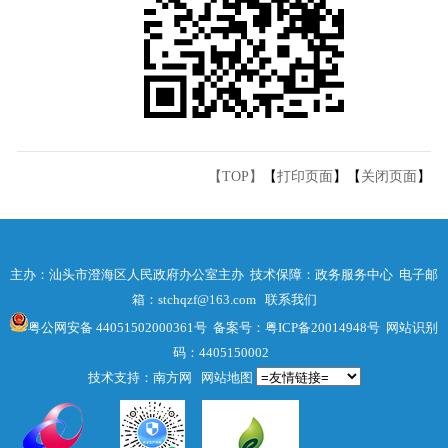
【TOP】
【
打印页面
】【
关闭页面
】
主办：汕头市澄海区人民政府办公室主办 技术保障：政务服务中心 电子邮
箱：stchqzf@163.com
联系我们
粤公网安备 44051502000361号
备案号：粤ICP备20014948号
网站识别
码：4405150002
技术支持：南方网
网站地图