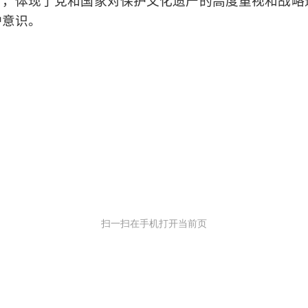
日，体现了党和国家对保护文化遗产的高度重视和战
护意识。
扫一扫在手机打开当前页