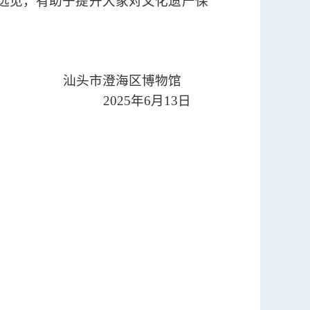
略远见，有助于提升大家对文化遗产保
汕头市澄海区博物馆
2025
年
6
月
13
日