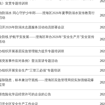
202
法》宣贯专题培训班
动防溺水 同心守护少年郎——澄海区2026年夏季防溺水宣传教育行
202
启动
召开2026年防溺水志愿服务活动动员部署会议
202
全防线 护航平安发展——澄海区举办2026年“安全生产月”安全宣传
202
活动
办组织开展基层应急管理能力提升专题培训班
202
省突发事件应对条例》普法宣讲专题活动
202
办组织开展安全生产“三管三必须”专题培训
202
鉴除隐患，标本兼治守底线——澄海区应急管理局切实加强烟花爆
202
监管
得危险化学品经营许可的企业的公告
202
召开全区安全生产工作会议
202