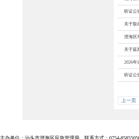
听证公
关于取
澄海区
关于延
202
听证公
上一页
主办单位：汕头市澄海区应急管理局 联系方式：0754-8585505