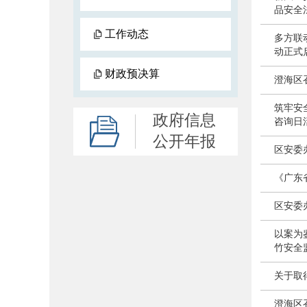
品安全
工作动态
多方联
动正式
财政预决算
澄海区
筑牢安
政府信息
咨询日
公开年报
区安委
《广东
区安委
以案为
竹安全
关于取
澄海区