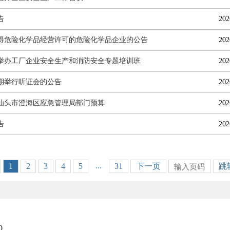
告
202
得危险化学品经营许可的危险化学品企业的公告
202
举办工厂企业安全生产和消防安全专题培训班
202
期举行听证会的公告
202
6年汕头市澄海区应急管理局部门预算
202
告
202
...
1
2
3
4
5
31
下一页
跳
0