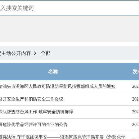
定主动公开内容
全部

名称
发
整汕头市澄海区人民政府防汛防旱防风指挥部组成人员的通知
202
召开安全生产和消防安全工作会议
202
带队督查防台风工作 筑牢安全防御屏障
202
得危险化学品经营许可的企业的公告
202
贯强法治 守牢底线保平安———澄海区应急管理局开展《危险化学