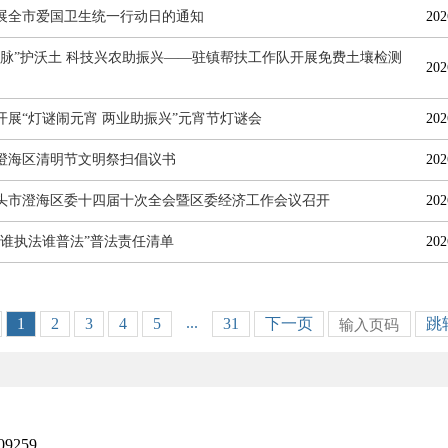
展全市爱国卫生统一行动日的通知
202
把脉”护沃土 科技兴农助振兴——驻镇帮扶工作队开展免费土壤检测
202
开展“灯谜闹元宵 两业助振兴”元宵节灯谜会
202
6年澄海区清明节文明祭扫倡议书
202
头市澄海区委十四届十次全会暨区委经济工作会议召开
202
年“谁执法谁普法”普法责任清单
202
...
1
2
3
4
5
31
下一页
跳
259