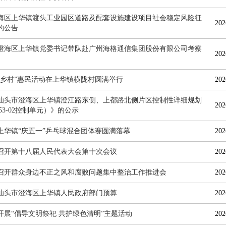
海区上华镇渡头工业园区道路及配套设施建设项目社会稳定风险征
202
的公告
澄海区上华镇党委书记带队赴广州海格通信集团股份有限公司考察
202
进乡村”惠民活动在上华镇横陇村圆满举行
202
汕头市澄海区上华镇澄江路东侧、上都路北侧片区控制性详细规划
202
053-02控制单元）》的公示
6年上华镇“庆五一”乒乓球混合团体赛圆满落幕
202
召开第十八届人民代表大会第十次会议
202
召开群众身边不正之风和腐败问题集中整治工作推进会
202
6年汕头市澄海区上华镇人民政府部门预算
202
开展“倡导文明祭祀 共护绿色清明”主题活动
202