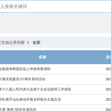
定主动公开内容
全部

名称
发
信集团考察团莅临上华镇考察调研
202
开展庆祝建党105周年系列活动
202
第十八届人民代表大会第十次会议政府工作报告
202
作队携手汕头移动开展乡村振兴主题交流
202
开展“两热”防控专项培训
202