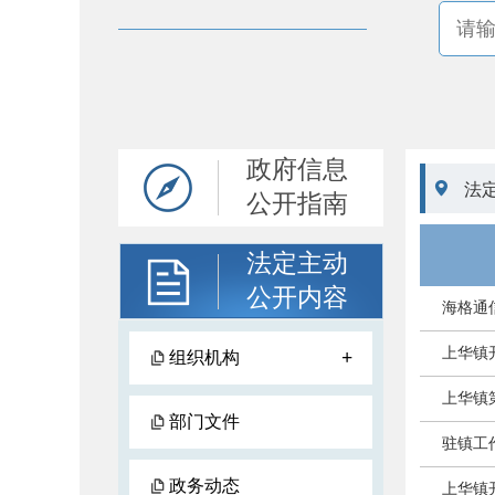
政府信息

法
公开指南
法定主动
公开内容
海格通
上华镇
+
组织机构
上华镇
部门文件
驻镇工
政务动态
上华镇