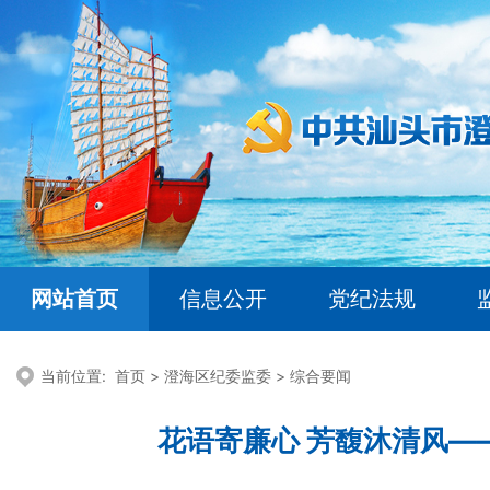
网站首页
信息公开
党纪法规
当前位置:
首页
>
澄海区纪委监委
>
综合要闻
花语寄廉心 芳馥沐清风—