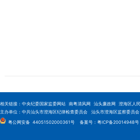
相关链接：
中央纪委国家监委网站
南粤清风网
汕头廉政网
澄海区人
主办单位：中共汕头市澄海区纪律检查委员会 汕头市澄海区监察委员
粤公网安备 44051502000361号
备案号：粤ICP备20014948