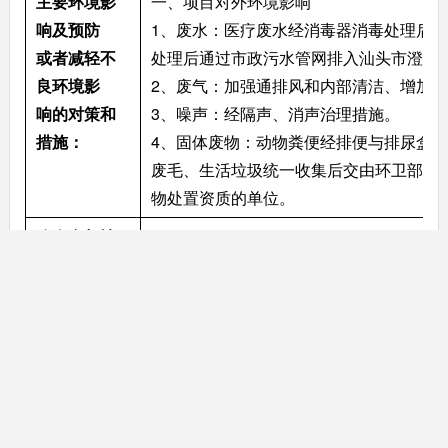
主要环境影
一、项目对外环境影响
响及预防  
1、废水：医疗废水经消毒器消毒处理后
或者减轻不
处理后通过市政污水管网排入汕头市澄海
良环境影  
2、废气：加强通排风和内部清洁、增加
响的对策和
3、噪声：经隔声、消声治理措施。
措施：
4、固体废物：动物粪便经排便与排尿盒
废毛、生活垃圾统一收集后交由环卫部门
物处置资质的单位。
公众参与情
项目受理期间未收到公众意见。
况：
2020年12月10日