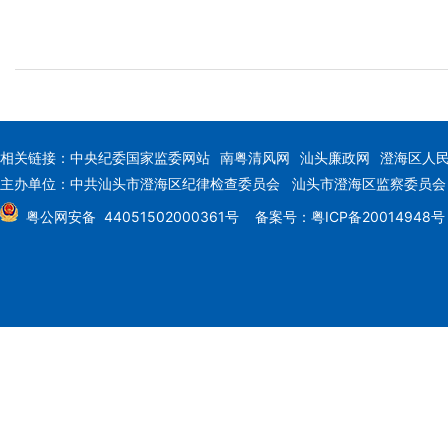
相关链接：
中央纪委国家监委网站
南粤清风网
汕头廉政网
澄海区人
主办单位：中共汕头市澄海区纪律检查委员会 汕头市澄海区监察委员
粤公网安备 44051502000361号
备案号：粤ICP备20014948