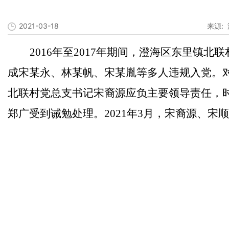
2021-03-18
来源:
2016
年至
2017
年期间，澄海区东里镇北联
成宋某永、林某帆、宋某胤等多人违规入党。
北联村党总支书记宋裔源应负主要领导责任，
郑广受到诫勉处理。
2021
年
3
月，宋裔源、宋顺