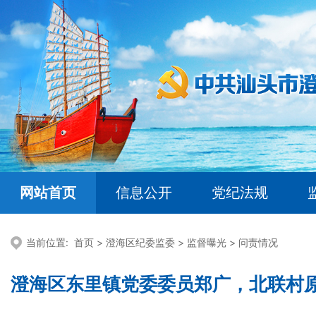
网站首页
信息公开
党纪法规
当前位置:
首页
>
澄海区纪委监委
>
监督曝光
>
问责情况
澄海区东里镇党委委员郑广，北联村